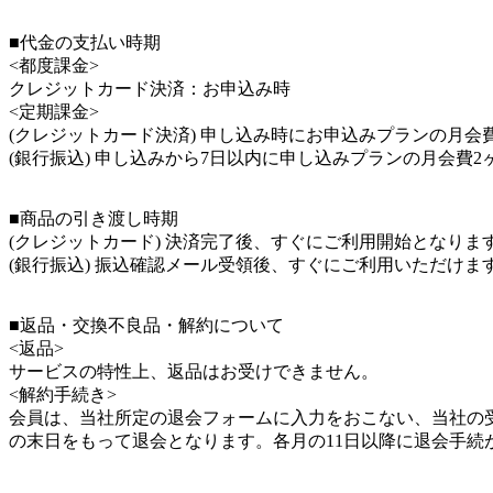
■代金の支払い時期
<都度課金>
クレジットカード決済：お申込み時
<定期課金>
(クレジットカード決済) 申し込み時にお申込みプランの月会
(銀行振込) 申し込みから7日以内に申し込みプランの月会費
■商品の引き渡し時期
(クレジットカード) 決済完了後、すぐにご利用開始となりま
(銀行振込) 振込確認メール受領後、すぐにご利用いただけま
■返品・交換不良品・解約について
<返品>
サービスの特性上、返品はお受けできません。
<解約手続き>
会員は、当社所定の退会フォームに入力をおこない、当社の
の末日をもって退会となります。各月の11日以降に退会手